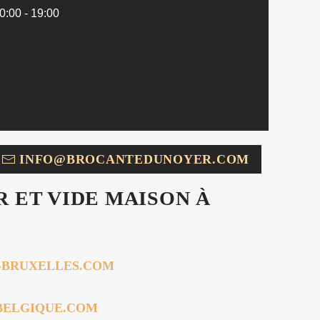
0:00 - 19:00
INFO@BROCANTEDUNOYER.COM
R ET VIDE MAISON À
R-BRUXELLES.COM
-BELGIQUE.COM