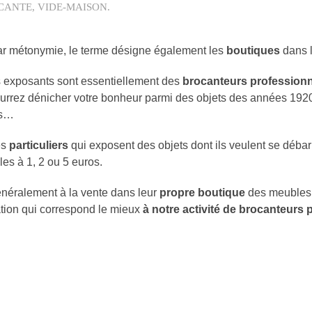
CANTE
,
VIDE-MAISON
.
ar métonymie, le terme désigne également les
boutiques
dans l
es exposants sont essentiellement des
brocanteurs profession
urrez dénicher votre bonheur parmi des objets des années 1920 à
es…
es
particuliers
qui exposent des objets dont ils veulent se déba
les à 1, 2 ou 5 euros.
néralement à la vente dans leur
propre boutique
des meubles a
lation qui correspond le mieux
à notre activité de brocanteurs