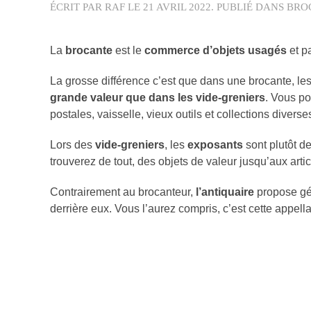
ÉCRIT PAR
RAF
LE
21 AVRIL 2022
. PUBLIÉ DANS
BRO
La
brocante
est le
commerce d’objets usagés
et p
La grosse différence c’est que dans une brocante, l
grande valeur que dans les vide-greniers
. Vous po
postales, vaisselle, vieux outils et collections divers
Lors des
vide-greniers
, les
exposants
sont plutôt d
trouverez de tout, des objets de valeur jusqu’aux artic
Contrairement au brocanteur,
l’antiquaire
propose gé
derrière eux. Vous l’aurez compris, c’est cette appel