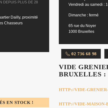
N DEPUIS PLUS DE 28
Vendredi au samedi : 1
Dimanche : fermé
rtier Dailly, proximité
des Chasseurs
65 rue du Noyer
1000 Bruxelles
02 736 68 98
VIDE GRENIE
BRUXELLES :
HTTP://VIDE-GRENIE
S EN STOCK !
HTTP://VIDE-MAISON