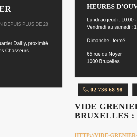
HEURES D'OUV
ER
Lundi au jeudi : 10:00 
N DEPUIS PLUS DE 28
Vendredi au samedi : 1
Dimanche : fermé
rtier Dailly, proximité
des Chasseurs
65 rue du Noyer
1000 Bruxelles
02 736 68 98
VIDE GRENIE
BRUXELLES :
HTTP://VIDE-GRENIE