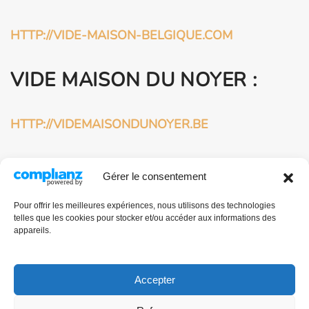
HTTP://VIDE-MAISON-BELGIQUE.COM
VIDE MAISON DU NOYER :
HTTP://VIDEMAISONDUNOYER.BE
HTTP://VIDEMAISONDUNOYER.COM
Gérer le consentement
BROCANTEUR
Pour offrir les meilleures expériences, nous utilisons des technologies
telles que les cookies pour stocker et/ou accéder aux informations des
PROFESSIONNEL À
appareils.
BRUXELLES :
Accepter
HTTP://BROCANTE-BRUXELLES.COM