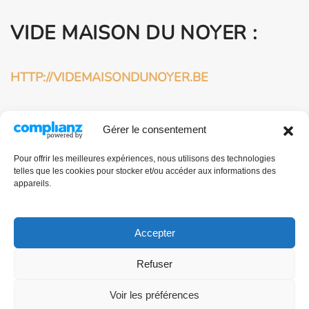
VIDE MAISON DU NOYER :
HTTP://VIDEMAISONDUNOYER.BE
HTTP://VIDEMAISONDUNOYER.COM
Gérer le consentement
BROCANTEUR
Pour offrir les meilleures expériences, nous utilisons des technologies
telles que les cookies pour stocker et/ou accéder aux informations des
PROFESSIONNEL À
appareils.
BRUXELLES :
Accepter
HTTP://BROCANTE-BRUXELLES.COM
Refuser
Voir les préférences