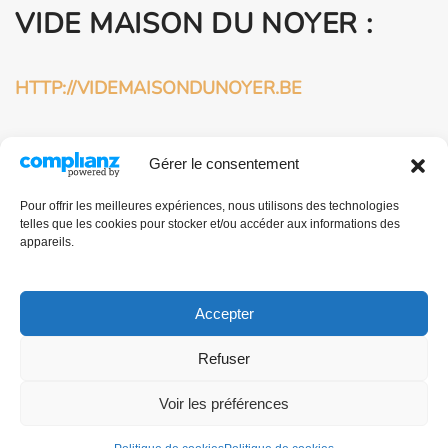
VIDE MAISON DU NOYER :
HTTP://VIDEMAISONDUNOYER.BE
HTTP://VIDEMAISONDUNOYER.COM
Gérer le consentement
BROCANTEUR
Pour offrir les meilleures expériences, nous utilisons des technologies
telles que les cookies pour stocker et/ou accéder aux informations des
PROFESSIONNEL À
appareils.
BRUXELLES :
Accepter
HTTP://BROCANTE-BRUXELLES.COM
Refuser
Voir les préférences
CRÉATION SITE WEB :
MILKYWEB