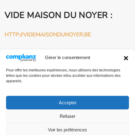
VIDE MAISON DU NOYER :
HTTP://VIDEMAISONDUNOYER.BE
HTTP://VIDEMAISONDUNOYER.COM
Gérer le consentement
BROCANTEUR
Pour offrir les meilleures expériences, nous utilisons des technologies
telles que les cookies pour stocker et/ou accéder aux informations des
PROFESSIONNEL À
appareils.
BRUXELLES :
Accepter
HTTP://BROCANTE-BRUXELLES.COM
Refuser
Voir les préférences