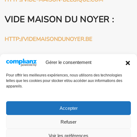
VIDE MAISON DU NOYER :
HTTP://VIDEMAISONDUNOYER.BE
HTTP://VIDEMAISONDUNOYER.COM
Gérer le consentement
BROCANTEUR
Pour offrir les meilleures expériences, nous utilisons des technologies
telles que les cookies pour stocker et/ou accéder aux informations des
PROFESSIONNEL À
appareils.
BRUXELLES :
Accepter
HTTP://BROCANTE-BRUXELLES.COM
Refuser
Voir les préférences